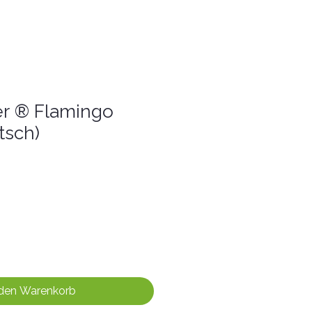
er ® Flamingo
tsch)
 den Warenkorb