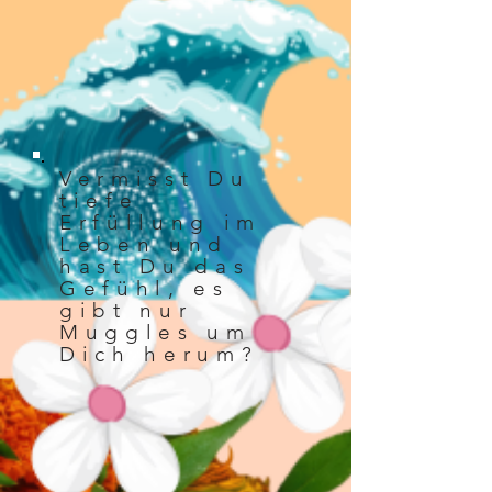
Vermisst Du
tiefe
Erfüllung im
Leben und
hast Du das
Gefühl, es
gibt nur
Muggles um
Dich herum?