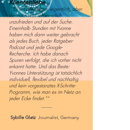
Klientenliebe...
"Es lief alles super, eigentlich, aber
“
dennoch war ich innerlich
unzufrieden und auf der Suche.
Eineinhalb Stunden mit Yvonne
haben mich dann weiter gebracht
als jedes Buch, jeder Ratgeber-
Podcast und jede Google-
Recherche. Ich habe danach
Spuren verfolgt, die ich vorher nicht
erkannt hatte. Und das Beste:
Yvonnes Unterstützung ist tatsächlich
individuell, flexibel und nachhaltig
und kein vorgestanztes X-Schritte-
Programm, wie man es im Netz an
jeder Ecke findet."
”
Sybille Glatz
Journalist, Germany