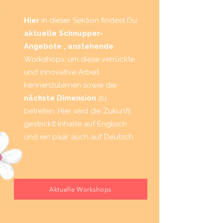
Hier
in dieser Sektion findest Du
aktuelle Schnupper-
Angebote , anstehende
Workshops, um diese verrückte
und innovative Arbeit
kennenzulernen sowie die
nächste Dimension
zu
betreten. Hier wird die Zukunft
gestrickt! Inhalte auf Englisch
und ein paar auch auf Deutsch.
Aktuelle Workshops