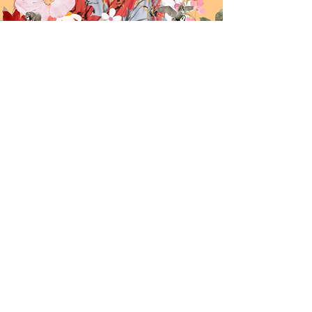
Können wir offen und
ehrlich miteinander
sein?
Schaffst du es generell,
genug Zeit für die
Erfüllung Deiner
tiefsten
Wünsche
einzuräumen?
Für die Dinge, die Du
schon immer machen
wolltest, aber Dir die Zeit
fehlt? Bist du mit dem
Bestehenden zufrieden?
Spürst Du, dass etwas in